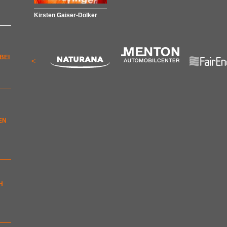
Kirsten Gaiser-Dölker
BEI
<
EN
H