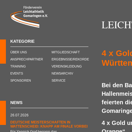
LEIC
KATEGORIE
4 x Gol
ÜBER UNS
MITGLIEDSCHAFT
ANSPRECHPARTNER
ERGEBNISSE/REKORDE
Württe
TRAINING
VEREINSKLEIDUNG
EVENTS
NEWSARCHIV
SPONSOREN
SERVICE
Bei den B
Hallenmeis
feierten d
NEWS
Gomaringe
26.07.2026
4 x Gold u
DEUTSCHE MEISTERSCHAFTEN IN
WATTENSCHEID: KNAPP AM FINALE VORBEI
Orange“
Für Yannick Graf begann das