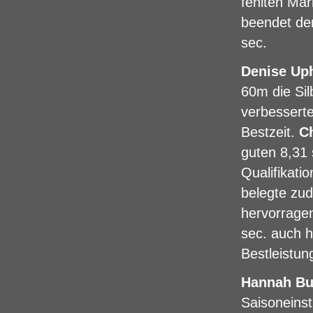
fehlten Mar
beendet de
sec.
Denise Up
60m die Sil
verbesserte
Bestzeit.
Ch
guten 8,31 
Qualifikatio
belegte zu
hervorragen
sec. auch h
Bestleistun
Hannah Bu
Saisoneinst