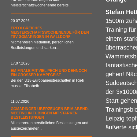
Meisterschaftswochenende bereits...
Stefan Het
1500m zuha
20.07.2026
ERFOLGREICHES
Training fü
MEISTERSCHAFTSWOCHENENDE FÜR DEN
TSV GOMARINGEN IN WALLDORF
einem stark
Mit mehreren Medaillen, persönlichen
überraschen
Bestleistungen und starken...
Wammetsber
17.07.2026
fantastisch
EM-FINALE MIT VIEL PECH UND DENNOCH
gehen! Näc
EIN GROSSER KAMPFGEIST
Bei den U18-Europameisterschaften in Rieti
Süddeutsche
musste Elisabeth...
der 3x1000
Start gehe
11.07.2026
Trainingsbl
GOMARINGER ÜBERZEUGEN BEIM ABEND-
MEETING IN TÜBINGEN MIT STARKEN
Leipzig topf
BESTLEISTUNGEN
Mit mehreren persönlichen Bestleistungen und
äußerte sic
ausgezeichneten...