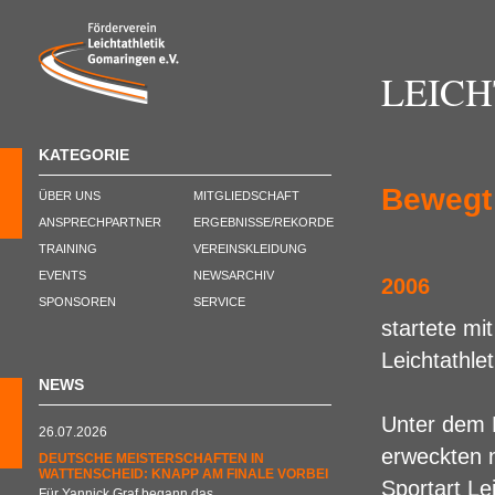
LEIC
KATEGORIE
Bewegt 
ÜBER UNS
MITGLIEDSCHAFT
ANSPRECHPARTNER
ERGEBNISSE/REKORDE
TRAINING
VEREINSKLEIDUNG
EVENTS
NEWSARCHIV
2006
SPONSOREN
SERVICE
startete mi
Leichtathle
NEWS
Unter dem 
26.07.2026
erweckten 
DEUTSCHE MEISTERSCHAFTEN IN
WATTENSCHEID: KNAPP AM FINALE VORBEI
Sportart Le
Für Yannick Graf begann das