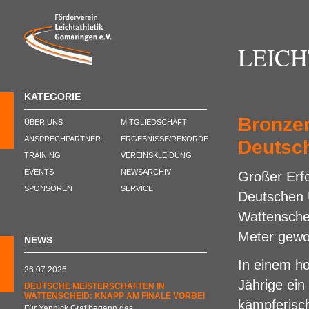
LEIC
KATEGORIE
Bronzem
ÜBER UNS
MITGLIEDSCHAFT
ANSPRECHPARTNER
ERGEBNISSE/REKORDE
Deutsch
TRAINING
VEREINSKLEIDUNG
EVENTS
NEWSARCHIV
Großer Erfo
SPONSOREN
SERVICE
Deutschen 
Wattensche
Meter gew
NEWS
In einem ho
26.07.2026
Jährige ein
DEUTSCHE MEISTERSCHAFTEN IN
WATTENSCHEID: KNAPP AM FINALE VORBEI
kämpferisch
Für Yannick Graf begann das