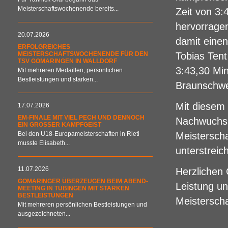
Meisterschaftswochenende bereits...
Zeit von 3:
hervorragen
20.07.2026
damit einen
ERFOLGREICHES
MEISTERSCHAFTSWOCHENENDE FÜR DEN
Tobias Ten
TSV GOMARINGEN IN WALLDORF
3:43,30 Min
Mit mehreren Medaillen, persönlichen
Bestleistungen und starken...
Braunschwei
Mit diesem 
17.07.2026
EM-FINALE MIT VIEL PECH UND DENNOCH
Nachwuchsm
EIN GROSSER KAMPFGEIST
Bei den U18-Europameisterschaften in Rieti
Meisterscha
musste Elisabeth...
unterstreic
11.07.2026
Herzlichen
GOMARINGER ÜBERZEUGEN BEIM ABEND-
Leistung un
MEETING IN TÜBINGEN MIT STARKEN
BESTLEISTUNGEN
Meistersch
Mit mehreren persönlichen Bestleistungen und
ausgezeichneten...