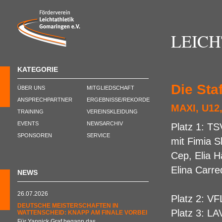
LEIC
KATEGORIE
Die Sta
ÜBER UNS
MITGLIEDSCHAFT
ANSPRECHPARTNER
ERGEBNISSE/REKORDE
MAXI, U12
TRAINING
VEREINSKLEIDUNG
EVENTS
NEWSARCHIV
Platz 1: T
SPONSOREN
SERVICE
mit Fimia S
Cep, Elia 
Elina Carre
NEWS
26.07.2026
Platz 2: VF
DEUTSCHE MEISTERSCHAFTEN IN
Platz 3: LA
WATTENSCHEID: KNAPP AM FINALE VORBEI
Für Yannick Graf begann das