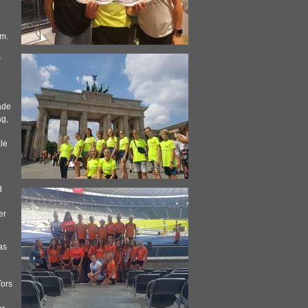
m.
s
ade
ag,
le
d
er
as
ors