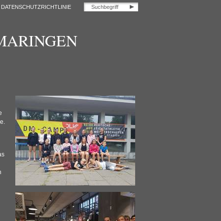
DATENSCHUTZRICHTLINIE
OMARINGEN
e
e.
as
n