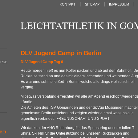
KONTAKT
SITEMAP
IMPRESSUM
LEICHTATHLETIK IN G
DLV Jugend Camp in Berlin
DLV Jugend Camp Tag 6
ORDE
Heute morgen hieß es nun Koffer packen und ab auf den Bahnhof. Di
Rückreise stand an und das mit einem lachenden und weinenden Aug
Es war eine sehr tolle Zeit in Berlin, welche allerdings viel zu schnell
verging.
Mit etwas Verspätung erreichten wir alle am Abend erschöpft wieder d
Ländle.
Die Athleten des TSV Gomaringen und der SpVgg Mössingen machte
gemeinsam Berlin unsicher und zeigten wieder einmal was uns alle
eigentlich verbindet: FREUNDSCHAFT UND SPORT.
Wir danken der AHG Rottenburg für das Sponsoring unserer tollen T-
BEI
Shirts, Ski Nill für die Unterstützung bei unseren Rucksäcken und