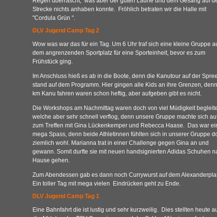
Regen überrascht, was aber der guten Laune und dem Gesang auf d
Strecke nichts anhaben konnte. Fröhlich betraten wir die Halle mit
"Cordula Grün ".
DLV Jugend Camp Tag 2
Wow was war das für ein Tag. Um 6 Uhr traf sich eine kleine Gruppe a
dem angrenzenden Sportplatz für eine Sporteinheit, bevor es zum
Frühstück ging.
Im Anschluss hieß es ab in die Boote, denn die Kanutour auf der Spre
stand auf dem Programm. Hier gingen alle Kids an ihre Grenzen, den
km Kanu fahren waren schon heftig, aber aufgeben gibt es nicht.
Die Workshops am Nachmittag waren doch von viel Müdigkeit begleite
welche aber sehr schnell verflog, denn unsere Gruppe machte sich au
zum Treffen mit Gina Lückenkemper und Rebecca Haase. Das war ei
mega Spass, denn beide Athletinnen fühlten sich in unserer Gruppe d
ziemlich wohl. Marianna trat in einer Challenge gegen Gina an und
gewann. Somit durfte sie mit neuen handsignierten Adidas Schuhen n
Hause gehen.
Zum Abendessen gab es dann noch Currywurst auf dem Alexanderpla
Ein toller Tag mit mega vielen Eindrücken geht zu Ende.
DLV Jugend Camp Tag 1
Eine Bahnfahrt die ist lustig und sehr kurzweilig. Dies stellten heute a