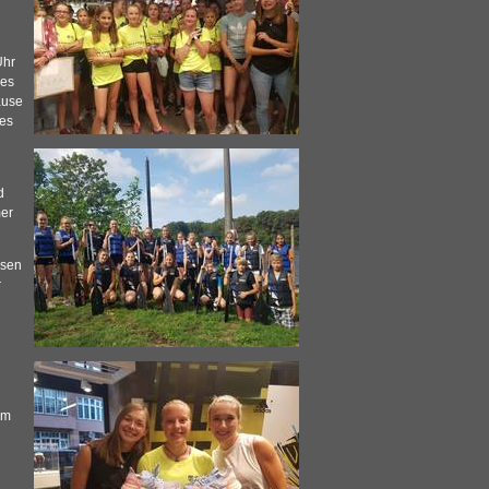
Uhr
des
ause
 es
d
mer
ssen
r
im