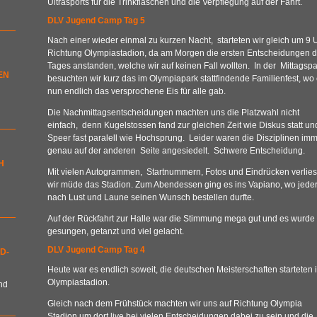
Ultrasports für die Trinkflaschen und die Verpflegung auf der Fahrt.
DLV Jugend Camp Tag 5
Nach einer wieder einmal zu kurzen Nacht, starteten wir gleich um 9 
Richtung Olympiastadion, da am Morgen die ersten Entscheidungen 
Tages anstanden, welche wir auf keinen Fall wollten. In der Mittagsp
EN
besuchten wir kurz das im Olympiapark stattfindende Familienfest, wo
nun endlich das versprochene Eis für alle gab.
Die Nachmittagsentscheidungen machten uns die Platzwahl nicht
einfach, denn Kugelstossen fand zur gleichen Zeit wie Diskus statt un
Speer fast paralell wie Hochsprung. Leider waren die Disziplinen im
genau auf der anderen Seite angesiedelt. Schwere Entscheidung.
H
Mit vielen Autogrammen, Startnummern, Fotos und Eindrücken verlie
wir müde das Stadion. Zum Abendessen ging es ins Vapiano, wo jede
nach Lust und Laune seinen Wunsch bestellen durfte.
Auf der Rückfahrt zur Halle war die Stimmung mega gut und es wurde
gesungen, getanzt und viel gelacht.
DLV Jugend Camp Tag 4
D-
Heute war es endlich soweit, die deutschen Meisterschaften starteten 
Olympiastadion.
nd
Gleich nach dem Frühstück machten wir uns auf Richtung Olympia
Stadion um dort live bei vielen Entscheidungen dabei zu sein und die