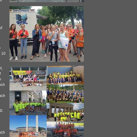
er
uf
e
n 10
t,
f
n
och
ach
tz.
uch