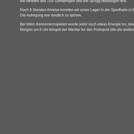
die Athleten des TSV Gomaringen und der SpVgg Mössingen fest.
Nach 8 Stunden Anreise konnten wir unser Lager in der Sporthalle in
Die Aufregung war deutlich zu spüren.
Bei tollen Kennenlernspielen wurde jeder noch etwas Energie los, bevo
Morgen um 6 Uhr klingelt der Wecker für den Frühsport (die die wollen