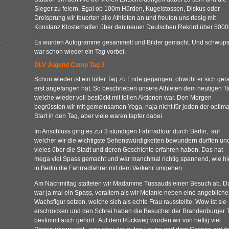
Sieger zu feiern. Egal ob 100m Hürden, Kugelstossen, Diskus oder
Dreisprung wir feuerten alle Athleten an und freuten uns riesig mit
Konstanz Klosterhalfen über den neuen Deutschen Rekord über 5000
:
Es wurden Autogramme gesammelt und Bilder gemacht. Und schwup
war schon wieder ein Tag vorbei.
DLV Jugend Camp Tag 3
Schon wieder ist ein toller Tag zu Ende gegangen, obwohl er sich ger
erst angefangen hat. So beschrieben unsere Athleten dem heutigen T
welche wieder voll bestückt mit tollen Aktionen war. Den Morgen
begrüssten wir mit gemeinsamen Yoga, naja nicht für jeden der optima
Start in den Tag, aber viele waren tapfer dabei.
Im Anschluss ging es zur 3 stündigen Fahrradtour durch Berlin, auf
welcher wir die wichtigste Sehenswürdigkeiten bewundern durften un
vieles über die Stadt und deren Geschichte erfahren haben. Das hat
mega viel Spass gemacht und war manchmal richtig spannend, wie hi
in Berlin die Fahrradfahrer mit dem Verkehr umgehen.
Am Nachmittag statteten wir Madamme Tussauds einen Besuch ab. D
war ja mal ein Spass, vorallem als wir Melanie neben eine angebliche
Wachsfigur setzen, welche sich als echte Frau rausstellte. Wow ist sie
erschrocken und den Schrei haben die Besucher der Brandenburger T
bestimmt auch gehört. Auf dem Rückweg wurden wir von heftig viel