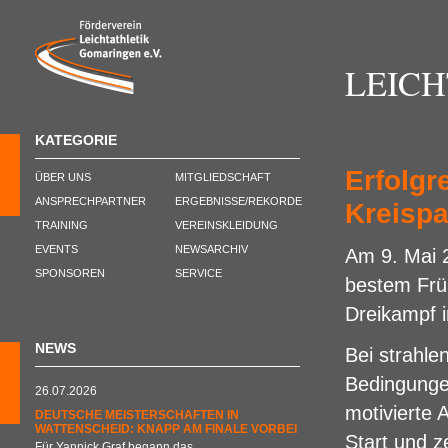
LEIC
KATEGORIE
Erfolgr
ÜBER UNS
MITGLIEDSCHAFT
ANSPRECHPARTNER
ERGEBNISSE/REKORDE
Kreispa
TRAINING
VEREINSKLEIDUNG
EVENTS
NEWSARCHIV
Am 9. Mai 
SPONSOREN
SERVICE
bestem Frü
Dreikampf i
NEWS
Bei strahl
Bedingunge
26.07.2026
motivierte 
DEUTSCHE MEISTERSCHAFTEN IN
WATTENSCHEID: KNAPP AM FINALE VORBEI
Start und ze
Für Yannick Graf begann das