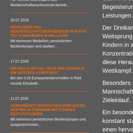
Meisterschaftswochenende bereits...
Begeisteru
Leistungen.
20.07.2026
Der Dreikam
ERFOLGREICHES
MEISTERSCHAFTSWOCHENENDE FÜR DEN
Weitsprung 
TSV GOMARINGEN IN WALLDORF
Mit mehreren Medaillen, persönlichen
Kindern in 
Bestleistungen und starken...
Konzentrat
diese Hera
17.07.2026
EM-FINALE MIT VIEL PECH UND DENNOCH
Wettkampf.
EIN GROSSER KAMPFGEIST
Bei den U18-Europameisterschaften in Rieti
Besonders s
musste Elisabeth...
Mannschaft
11.07.2026
Zieleinlauf.
GOMARINGER ÜBERZEUGEN BEIM ABEND-
MEETING IN TÜBINGEN MIT STARKEN
Ein besond
BESTLEISTUNGEN
Mit mehreren persönlichen Bestleistungen und
konstant st
ausgezeichneten...
einen hervo