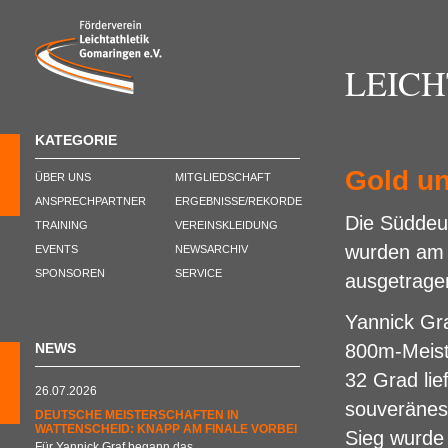
LEIC
KATEGORIE
Gold un
ÜBER UNS
MITGLIEDSCHAFT
ANSPRECHPARTNER
ERGEBNISSE/REKORDE
Die Süddeu
TRAINING
VEREINSKLEIDUNG
wurden am 
EVENTS
NEWSARCHIV
SPONSOREN
SERVICE
ausgetrage
Yannick Gr
NEWS
800m-Meiste
32 Grad lie
26.07.2026
souveränes 
DEUTSCHE MEISTERSCHAFTEN IN
WATTENSCHEID: KNAPP AM FINALE VORBEI
Sieg wurde 
Für Yannick Graf begann das