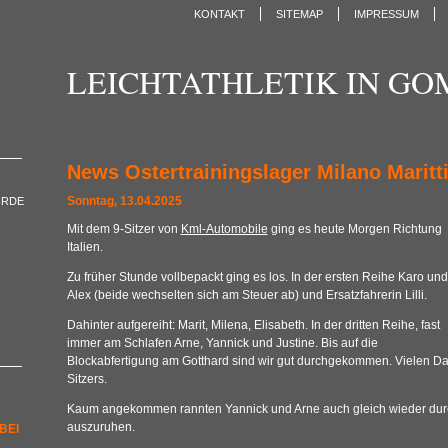
KONTAKT
SITEMAP
IMPRESSUM
LEICHTATHLETIK IN G
News Ostertrainingslager Milano Maritt
Sonntag, 13.04.2025
ORDE
Mit dem 9-Sitzer von
Kml-Automobile
ging es heute Morgen Richtung
Italien.
Zu früher Stunde vollbepackt ging es los. In der ersten Reihe Karo und
Alex (beide wechselten sich am Steuer ab) und Ersatzfahrerin Lilli.
Dahinter aufgereiht: Marit, Milena, Elisabeth. In der dritten Reihe, fast
immer am Schlafen Arne, Yannick und Justine. Bis auf die
Blockabfertigung am Gotthard sind wir gut durchgekommen. Vielen D
Sitzers.
Kaum angekommen rannten Yannick und Arne auch gleich wieder durch
auszuruhen.
BEI