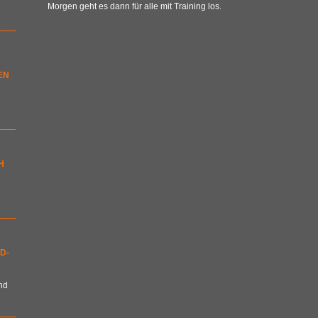
Morgen geht es dann für alle mit Training los.
EN
H
D-
nd