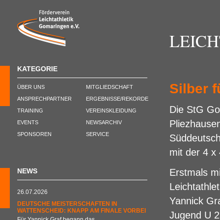
LEIC
KATEGORIE
Silber 
ÜBER UNS
MITGLIEDSCHAFT
ANSPRECHPARTNER
ERGEBNISSE/REKORDE
Die StG Go
TRAINING
VEREINSKLEIDUNG
Pliezhausen
EVENTS
NEWSARCHIV
SPONSOREN
SERVICE
Süddeutsche
mit der 4 x
NEWS
Erstmals mi
Leichtathle
26.07.2026
Yannick Gra
DEUTSCHE MEISTERSCHAFTEN IN
WATTENSCHEID: KNAPP AM FINALE VORBEI
Jugend U 2
Für Yannick Graf begann das