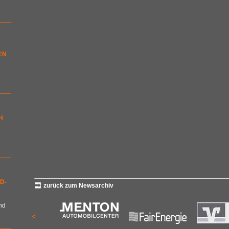
EN
H
D-
zurück zum Newsarchiv
nd
<