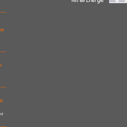
EN
H
D-
nd