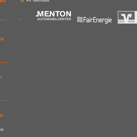
VR Talentiade
BEI
<
EN
H
D-
nd