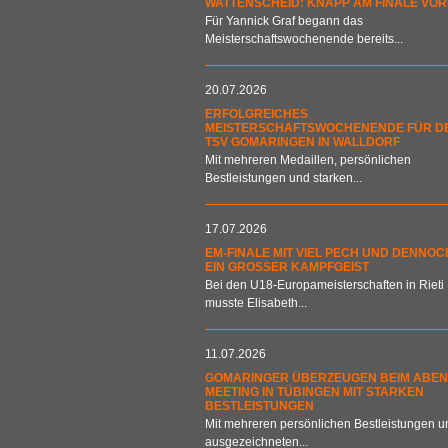
WATTENSCHEID: KNAPP AM FINALE VOR
Für Yannick Graf begann das
Meisterschaftswochenende bereits...
20.07.2026
ERFOLGREICHES
MEISTERSCHAFTSWOCHENENDE FÜR D
TSV GOMARINGEN IN WALLDORF
Mit mehreren Medaillen, persönlichen
Bestleistungen und starken...
17.07.2026
EM-FINALE MIT VIEL PECH UND DENNOC
EIN GROSSER KAMPFGEIST
Bei den U18-Europameisterschaften in Rieti
musste Elisabeth...
11.07.2026
GOMARINGER ÜBERZEUGEN BEIM ABEN
MEETING IN TÜBINGEN MIT STARKEN
BESTLEISTUNGEN
Mit mehreren persönlichen Bestleistungen u
ausgezeichneten...