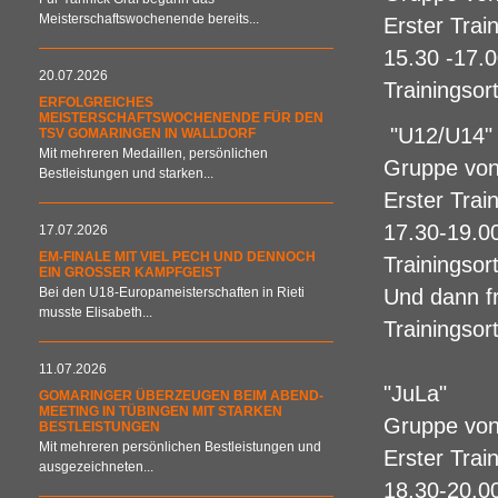
Meisterschaftswochenende bereits...
Erster Trai
15.30 -17.
20.07.2026
Trainingsor
ERFOLGREICHES
MEISTERSCHAFTSWOCHENENDE FÜR DEN
"U12/U14
TSV GOMARINGEN IN WALLDORF
Mit mehreren Medaillen, persönlichen
Gruppe von
Bestleistungen und starken...
Erster Trai
17.30-19.0
17.07.2026
EM-FINALE MIT VIEL PECH UND DENNOCH
Trainingsor
EIN GROSSER KAMPFGEIST
Bei den U18-Europameisterschaften in Rieti
Und dann f
musste Elisabeth...
Trainingsor
11.07.2026
"JuLa"
GOMARINGER ÜBERZEUGEN BEIM ABEND-
MEETING IN TÜBINGEN MIT STARKEN
Gruppe von
BESTLEISTUNGEN
Mit mehreren persönlichen Bestleistungen und
Erster Trai
ausgezeichneten...
18.30-20.0