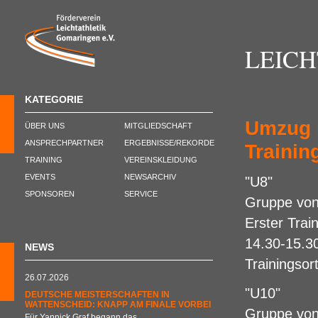
LEIC
KATEGORIE
Umzug i
ÜBER UNS
MITGLIEDSCHAFT
ANSPRECHPARTNER
ERGEBNISSE/REKORDE
Trainin
TRAINING
VEREINSKLEIDUNG
EVENTS
NEWSARCHIV
"U8"
SPONSOREN
SERVICE
Gruppe von
Erster Trai
14.30-15.3
NEWS
Trainingsor
26.07.2026
"U10"
DEUTSCHE MEISTERSCHAFTEN IN
WATTENSCHEID: KNAPP AM FINALE VORBEI
Gruppe vo
Für Yannick Graf begann das