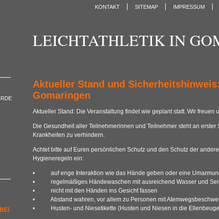
KONTAKT
SITEMAP
IMPRESSUM
LEICHTATHLETIK IN G
Aktueller Stand und Sicherheitshinweis:
Gomaringen
ORDE
Aktueller Stand: Die Veranstaltung findet wie geplant statt. Wir freuen 
Die Gesundheit aller Teilnehmerinnen und Teilnehmer steht an erster Ste
Krankheiten zu verhindern.
Achtet bitte auf Euren persönlichen Schutz und den Schutz der ander
Hygieneregeln ein:
• auf enge Interaktion wie das Hände geben oder eine Umarmung
• regelmäßiges Händewaschen mit ausreichend Wasser und Sei
• nicht mit den Händen ins Gesicht fassen
• Abstand wahren, vor allem zu Personen mit Atemwegsbeschwe
• Husten- und Niesetikette (Husten und Niesen in die Ellenbeuge
BEI