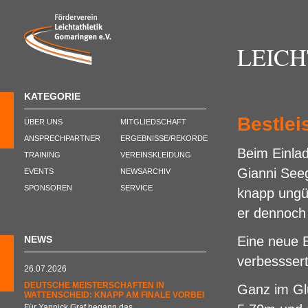
LEIC
KATEGORIE
Bestlei
ÜBER UNS
MITGLIEDSCHAFT
ANSPRECHPARTNER
ERGEBNISSE/REKORDE
Beim Einlad
TRAINING
VEREINSKLEIDUNG
Gianni Seeg
EVENTS
NEWSARCHIV
SPONSOREN
SERVICE
knapp ungü
er dennoch
NEWS
Eine neue 
verbesssert
26.07.2026
DEUTSCHE MEISTERSCHAFTEN IN
Ganz im Glü
WATTENSCHEID: KNAPP AM FINALE VORBEI
Für Yannick Graf begann das