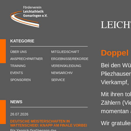
LEIC
KATEGORIE
Doppel 
ÜBER UNS
MITGLIEDSCHAFT
ANSPRECHPARTNER
ERGEBNISSE/REKORDE
Bei den Wü
TRAINING
VEREINSKLEIDUNG
Pliezhause
EVENTS
NEWSARCHIV
SPONSOREN
SERVICE
Vierkampf,
Mit ihren 
NEWS
Zählern (Vi
momentan a
26.07.2026
DEUTSCHE MEISTERSCHAFTEN IN
Wir gratuli
WATTENSCHEID: KNAPP AM FINALE VORBEI
Für Yannick Graf begann das