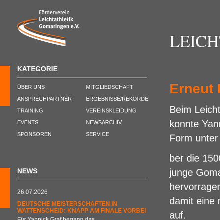
LEIC
KATEGORIE
Erneut 
ÜBER UNS
MITGLIEDSCHAFT
ANSPRECHPARTNER
ERGEBNISSE/REKORDE
Beim Leicht
TRAINING
VEREINSKLEIDUNG
konnte Yann
EVENTS
NEWSARCHIV
SPONSOREN
SERVICE
Form unter 
ber die 150
NEWS
junge Gomar
hervorragen
26.07.2026
damit eine 
DEUTSCHE MEISTERSCHAFTEN IN
WATTENSCHEID: KNAPP AM FINALE VORBEI
auf.
Für Yannick Graf begann das