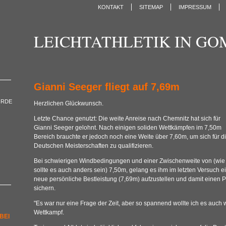
KONTAKT
SITEMAP
IMPRESSUM
LEICHTATHLETIK IN G
Gianni Seeger fliegt auf 7,69m
ORDE
Herzlichen Glückwunsch.
Letzte Chance genutzt: Die weite Anreise nach Chemnitz hat sich für
Gianni Seeger gelohnt. Nach einigen soliden Wettkämpfen im 7,50m
Bereich brauchte er jedoch noch eine Weite über 7,60m, um sich für d
Deutschen Meisterschaften zu qualifizieren.
Bei schwierigen Windbedingungen und einer Zwischenweite von (wie
sollte es auch anders sein) 7,50m, gelang es ihm im letzten Versuch e
neue persönliche Bestleistung (7,69m) aufzustellen und damit einen 
sichern.
"Es war nur eine Frage der Zeit, aber so spannend wollte ich es auch
Wettkampf.
BEI