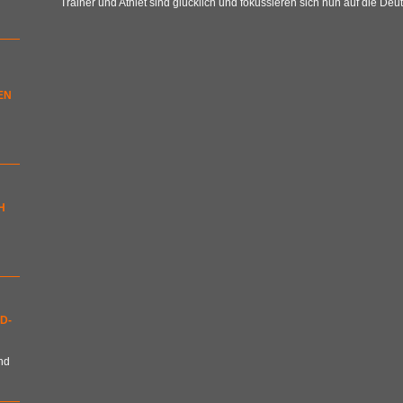
Trainer und Athlet sind glücklich und fokussieren sich nun auf die Deu
EN
H
D-
nd