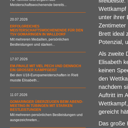
Meldeliste.
Meisterschaftswochenende bereits...
Wettkampf 
unter ihrer
20.07.2026
Zentimeter 
ERFOLGREICHES
MEISTERSCHAFTSWOCHENENDE FÜR DEN
Brett ideal
TSV GOMARINGEN IN WALLDORF
Mit mehreren Medaillen, persönlichen
Potenzial, 
Bestleistungen und starken...
Als zweite 
17.07.2026
Elisabeth k
EM-FINALE MIT VIEL PECH UND DENNOCH
keinen Spee
EIN GROSSER KAMPFGEIST
Bei den U18-Europameisterschaften in Rieti
den Wettkam
musste Elisabeth...
nachdem si
Auftritt im 
11.07.2026
GOMARINGER ÜBERZEUGEN BEIM ABEND-
Wettkampf,
MEETING IN TÜBINGEN MIT STARKEN
BESTLEISTUNGEN
gereicht hä
Mit mehreren persönlichen Bestleistungen und
ausgezeichneten...
Das große H