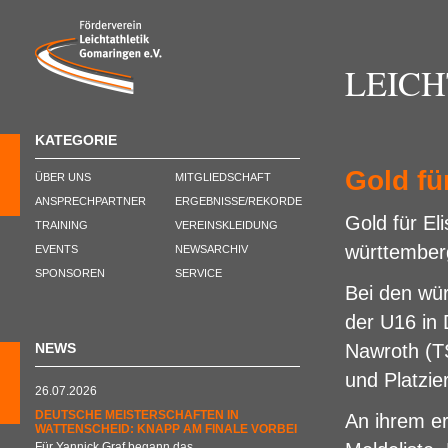
LEIC
KATEGORIE
Gold fü
ÜBER UNS
MITGLIEDSCHAFT
ANSPRECHPARTNER
ERGEBNISSE/REKORDE
Gold für El
TRAINING
VEREINSKLEIDUNG
württember
EVENTS
NEWSARCHIV
SPONSOREN
SERVICE
Bei den wü
der U16 in 
NEWS
Nawroth (T
und Platzi
26.07.2026
DEUTSCHE MEISTERSCHAFTEN IN
An ihrem er
WATTENSCHEID: KNAPP AM FINALE VORBEI
Für Yannick Graf begann das