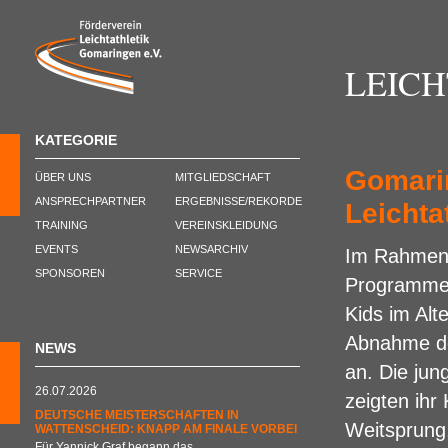
LEIC
KATEGORIE
Gomari
ÜBER UNS
MITGLIEDSCHAFT
ANSPRECHPARTNER
ERGEBNISSE/REKORDE
Leichta
TRAINING
VEREINSKLEIDUNG
EVENTS
NEWSARCHIV
Im Rahmen 
SPONSOREN
SERVICE
Programmes
Kids im Alt
Abnahme de
NEWS
an. Die jun
26.07.2026
zeigten ihr
DEUTSCHE MEISTERSCHAFTEN IN
Weitsprung,
WATTENSCHEID: KNAPP AM FINALE VORBEI
Für Yannick Graf begann das