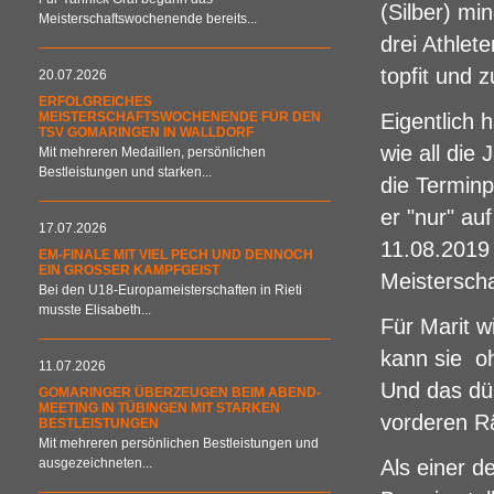
(Silber) mi
Meisterschaftswochenende bereits...
drei Athlet
topfit und 
20.07.2026
ERFOLGREICHES
MEISTERSCHAFTSWOCHENENDE FÜR DEN
Eigentlich 
TSV GOMARINGEN IN WALLDORF
wie all die
Mit mehreren Medaillen, persönlichen
Bestleistungen und starken...
die Terminp
er "nur" a
17.07.2026
11.08.2019
EM-FINALE MIT VIEL PECH UND DENNOCH
EIN GROSSER KAMPFGEIST
Meisterscha
Bei den U18-Europameisterschaften in Rieti
musste Elisabeth...
Für Marit w
kann sie o
11.07.2026
Und das dür
GOMARINGER ÜBERZEUGEN BEIM ABEND-
MEETING IN TÜBINGEN MIT STARKEN
vorderen R
BESTLEISTUNGEN
Mit mehreren persönlichen Bestleistungen und
ausgezeichneten...
Als einer d