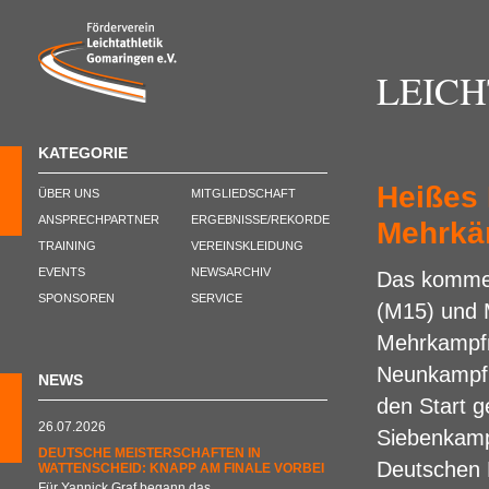
LEIC
KATEGORIE
Heißes
ÜBER UNS
MITGLIEDSCHAFT
ANSPRECHPARTNER
ERGEBNISSE/REKORDE
Mehrkä
TRAINING
VEREINSKLEIDUNG
EVENTS
NEWSARCHIV
Das kommen
SPONSOREN
SERVICE
(M15) und 
Mehrkampfm
Neunkampf 
NEWS
den Start g
26.07.2026
Siebenkampf
DEUTSCHE MEISTERSCHAFTEN IN
Deutschen 
WATTENSCHEID: KNAPP AM FINALE VORBEI
Für Yannick Graf begann das