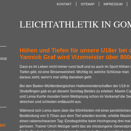
KONTAKT
SITEMAP
IMPRESSUM
LEICHTATHLETIK IN G
Höhen und Tiefen für unsere U18er bei d
Yannick Graf wird Vizemeister über 80
ORDE
Dass es im Leben nicht immer rund läuft und es auch im Sport Höhen
Tiefen gibt, ist eine Binsenweisheit. Wichtig ist, welche Schlüsse man
daraus zieht, wenn's mal völlig daneben geht.
Bei den Baden-Württembergischen Hallenmeisterschaften der U18 in
Sindelfingen gab es an diesem Sonntag Beides zu erleben: Maxim Ca
und Lenia Kurrle mussten beim Weitsprung schon im Vorkampf die Se
streichen und schieden enttäuscht aus.
Während sich Lenia dann über die 60mHürden mit einer persönlichen
Bestleistung von 9,70sec aus dem Tief arbeiten konnte, erlebte Maxim
einen rabenschwarzen Tag: Einstiegshöhe beim Hochsprung drei mal
BEI
gerissen. Trainer Ulrich Metzger sieht das als misslungene Generalpr