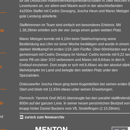
für die Deutschen Hallenmehrkampfmeisterschaften in zwei Wochen i
Leverkusen an, vor allem weil Maxim auch in der abschließenden
4x200m Staffel mit Cedric Dessigny, Joscha Heun und Marec Metzger 
gute Leistung ablieferte.
Staffelrennen im Team sind einfach ein besonderes Erlebnis. Mit
1.38,39min erliefen sich die vier Jungs einen guten siebten Platz.
EN
Marec Metzger konnte mit 4,10m beim Stabhochsprung seine
Bestleistung aus Ulm vor einer Woche bestätigen und wurde in einem
starken Wettkampf im ersten U18-Jahr Fünfter. Über 60mHürden war e
gemeinsam mit Cedric Dessigny im Vorlauf. Cedric konnte mit 9,22 se
seine PB um über 3/10 verbessern und Marec mit 8,64sec in den A-
Endlauf einziehen. Dort zeigte er sich mit 8,48sec als der absolut stärk
H
Mehrkämpfer im Land und belegte den siebten Platz unter den
Spezialisten.
Diskuswerfer Joscha Heun ging beim Kugelstoßen bei seinen ersten 
Start und blieb mit 11,93m etwas unter seinen Erwartungen.
Dennoch: Yannick Graf (M14) überzeugte bei den parallel stattfinde
D-
800m auf der ganzen Linie. In seiner neuen persönlichen Bestzeit von 
knapp hinter Daniel Backers vom VfL Sindelfingen (2.15,59min).
nd
zurück zum Newsarchiv