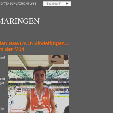
DATENSCHUTZRICHTLINIE
OMARINGEN
en BaWü's in Sindelfingen...
0m der M14
 und
stor
gel
obe