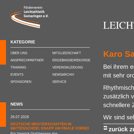
LEIC
KATEGORIE
Karo Sa
ÜBER UNS
MITGLIEDSCHAFT
ANSPRECHPARTNER
ERGEBNISSE/REKORDE
Bei ihrem 
TRAINING
VEREINSKLEIDUNG
mit sehr or
EVENTS
NEWSARCHIV
SPONSOREN
SERVICE
Rhythmisch 
zusätzlich 
NEWS
schnellere Z
Wir sind se
26.07.2026
DEUTSCHE MEISTERSCHAFTEN IN
zurück 
WATTENSCHEID: KNAPP AM FINALE VORBEI
Für Yannick Graf begann das