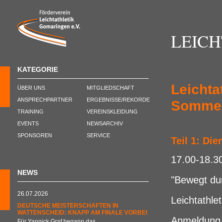
LEIC
KATEGORIE
Leichta
ÜBER UNS
MITGLIEDSCHAFT
ANSPRECHPARTNER
ERGEBNISSE/REKORDE
Sommer
TRAINING
VEREINSKLEIDUNG
EVENTS
NEWSARCHIV
SPONSOREN
SERVICE
Teil 1: Die
17.00-18.3
NEWS
"Bewegt dur
26.07.2026
Leichtathle
DEUTSCHE MEISTERSCHAFTEN IN
WATTENSCHEID: KNAPP AM FINALE VORBEI
Anmeldung 
Für Yannick Graf begann das