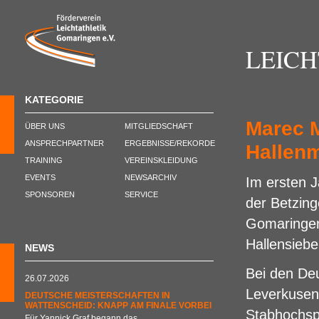
LEIC
KATEGORIE
Marec M
ÜBER UNS
MITGLIEDSCHAFT
ANSPRECHPARTNER
ERGEBNISSE/REKORDE
Hallen
TRAINING
VEREINSKLEIDUNG
EVENTS
NEWSARCHIV
Im ersten 
SPONSOREN
SERVICE
der Betzin
Gomaringen
Hallensieb
NEWS
Bei den Deu
26.07.2026
Leverkusen
DEUTSCHE MEISTERSCHAFTEN IN
WATTENSCHEID: KNAPP AM FINALE VORBEI
Stabhochsp
Für Yannick Graf begann das