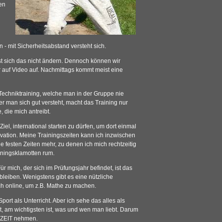
en
- mit Sicherheitsabstand versteht sich.
sst sich das nicht ändern. Dennoch können wir
r auf Video auf. Nachmittags kommt meist eine
Techniktraining, welche man in der Gruppe nie
r man sich gut versteht, macht das Training nur
 die mich antreibt.
el, international starten zu dürfen, um dort einmal
ation. Meine Trainingszeiten kann ich inzwischen
 festen Zeiten mehr, zu denen ich mich rechtzeitig
iningsklamotten rum.
ür mich, der sich im Prüfungsjahr befindet, ist das
 bleiben. Wenigstens gibt es eine nützliche
uch online, um z.B. Mathe zu machen.
ort als Unterricht. Aber ich sehe das alles als
t, am wichtigsten ist, was und wen man liebt. Darum
r ZEIT nehmen.