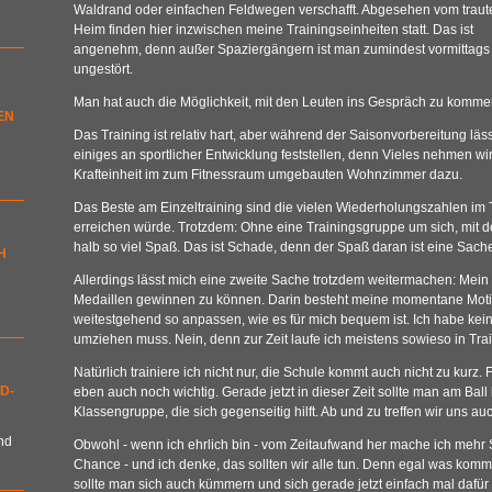
Waldrand oder einfachen Feldwegen verschafft. Abgesehen vom traut
Heim finden hier inzwischen meine Trainingseinheiten statt. Das ist
angenehm, denn außer Spaziergängern ist man zumindest vormittags
ungestört.
Man hat auch die Möglichkeit, mit den Leuten ins Gespräch zu kommen 
EN
Das Training ist relativ hart, aber während der Saisonvorbereitung lä
einiges an sportlicher Entwicklung feststellen, denn Vieles nehmen wi
Krafteinheit im zum Fitnessraum umgebauten Wohnzimmer dazu.
Das Beste am Einzeltraining sind die vielen Wiederholungszahlen im 
erreichen würde. Trotzdem: Ohne eine Trainingsgruppe um sich, mit de
halb so viel Spaß. Das ist Schade, denn der Spaß daran ist eine Sache,
H
Allerdings lässt mich eine zweite Sache trotzdem weitermachen: Mein Zi
Medaillen gewinnen zu können. Darin besteht meine momentane Motiv
weitestgehend so anpassen, wie es für mich bequem ist. Ich habe keine
umziehen muss. Nein, denn zur Zeit laufe ich meistens sowieso in Tra
Natürlich trainiere ich nicht nur, die Schule kommt auch nicht zu kurz. F
D-
eben auch noch wichtig. Gerade jetzt in dieser Zeit sollte man am Ball
Klassengruppe, die sich gegenseitig hilft. Ab und zu treffen wir uns a
nd
Obwohl - wenn ich ehrlich bin - vom Zeitaufwand her mache ich mehr Sp
Chance - und ich denke, das sollten wir alle tun. Denn egal was komm
sollte man sich auch kümmern und sich gerade jetzt einfach mal dafü