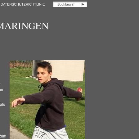
DATENSCHUTZRICHTLINIE
OMARINGEN
t
an
als
 zum