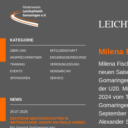
LEIC
KATEGORIE
Milena 
ÜBER UNS
MITGLIEDSCHAFT
ANSPRECHPARTNER
ERGEBNISSE/REKORDE
Milena Fisc
TRAINING
VEREINSKLEIDUNG
neuen Sais
EVENTS
NEWSARCHIV
SPONSOREN
SERVICE
Gomaringen 
der U20. M
2024 vom T
NEWS
Gomaringen,
26.07.2026
September 
DEUTSCHE MEISTERSCHAFTEN IN
Alexander 
WATTENSCHEID: KNAPP AM FINALE VORBEI
Für Yannick Graf begann das