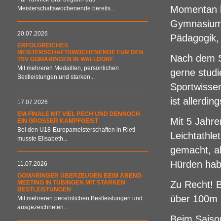
Momentan b
Meisterschaftswochenende bereits...
Gymnasium 
20.07.2026
Pädagogik, 
ERFOLGREICHES
MEISTERSCHAFTSWOCHENENDE FÜR DEN
Nach dem S
TSV GOMARINGEN IN WALLDORF
Mit mehreren Medaillen, persönlichen
gerne studi
Bestleistungen und starken...
Sportwissen
ist allerdin
17.07.2026
EM-FINALE MIT VIEL PECH UND DENNOCH
Mit 5 Jahre
EIN GROSSER KAMPFGEIST
Bei den U18-Europameisterschaften in Rieti
Leichtathle
musste Elisabeth...
gemacht, ab
Hürden habe
11.07.2026
GOMARINGER ÜBERZEUGEN BEIM ABEND-
MEETING IN TÜBINGEN MIT STARKEN
Zu Recht! 
BESTLEISTUNGEN
über 100m
Mit mehreren persönlichen Bestleistungen und
ausgezeichneten...
Beim Saison