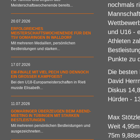
nochmals ri
Meisterschaftswochenende bereits...
Mannschafts
20.07.2026
Wettbewerb
ERFOLGREICHES
und U16 - 
MEISTERSCHAFTSWOCHENENDE FÜR DEN
TSV GOMARINGEN IN WALLDORF
Athleten za
Mit mehreren Medaillen, persönlichen
Bestleistungen und starken...
Bestleistun
Punkte zu 
17.07.2026
Die besten
EM-FINALE MIT VIEL PECH UND DENNOCH
EIN GROSSER KAMPFGEIST
David Herr
Bei den U18-Europameisterschaften in Rieti
musste Elisabeth...
Diskus 14,
Hürden - 13
11.07.2026
GOMARINGER ÜBERZEUGEN BEIM ABEND-
MEETING IN TÜBINGEN MIT STARKEN
Max Stötzle
BESTLEISTUNGEN
Weit 4,95m
Mit mehreren persönlichen Bestleistungen und
ausgezeichneten...
75m 9,88se