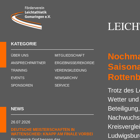
LEIC
KATEGORIE
Nochmal
ÜBER UNS
MITGLIEDSCHAFT
ANSPRECHPARTNER
ERGEBNISSE/REKORDE
Saison
TRAINING
VEREINSKLEIDUNG
Rotten
EVENTS
NEWSARCHIV
SPONSOREN
SERVICE
Trotz des L
Wetter und 
Beteiligung
NEWS
Nachwuchsa
26.07.2026
Kreisvergle
DEUTSCHE MEISTERSCHAFTEN IN
WATTENSCHEID: KNAPP AM FINALE VORBEI
Ludwigsbur
Für Yannick Graf begann das