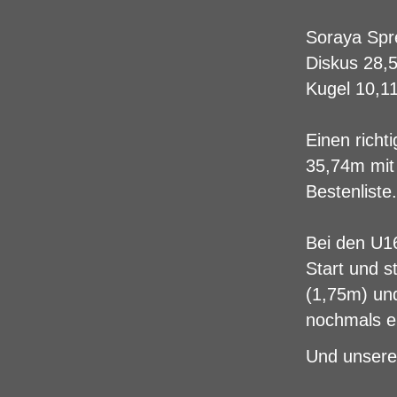
Soraya Spr
Diskus 28,5
Kugel 10,1
Einen richt
35,74m mit
Bestenliste.
Bei den U1
Start und s
(1,75m) un
nochmals ei
Und unsere