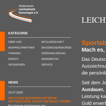
LEIC
KATEGORIE
Sporta
ÜBER UNS
MITGLIEDSCHAFT
ANSPRECHPARTNER
ERGEBNISSE/REKORDE
Mach es, 
TRAINING
VEREINSKLEIDUNG
Das Deutsch
EVENTS
NEWSARCHIV
SPONSOREN
SERVICE
Auszeichnu
die persönl
Seit dem Ja
NEWS
Ausdauer, 
26.07.2026
Leistung k
DEUTSCHE MEISTERSCHAFTEN IN
WATTENSCHEID: KNAPP AM FINALE VORBEI
Gold erwer
Für Yannick Graf begann das