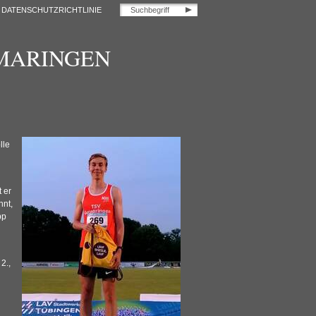
DATENSCHUTZRICHTLINIE
OMARINGEN
lle
 er
nnt,
pp
2.,