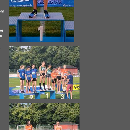
ehr
ber
en
7