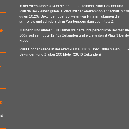
In der Altersklasse U14 erzielten Elinor Heinlein, Nina Porcher und
Matilda Beck einen guten 3. Platz mit der Vierkampf-Mannschaft. Mit s
guten 10.23s Sekunden über 75 Meter war Nina in Tübingen die
schnellste und schiebt sich in Württemberg damit auf Platz 2.
Trainerin und Athletin Lilli Eidher steigerte ihre persönliche Bestzeit ü
EN
100m auf sehr gute 12.71s Sekunden und erzielte damit Platz 3 bei d
Frauen.
Marit Höhner wurde in der Altersklasse U20 3. über 100m Meter (13.5
Sekunden) und 2. über 200 Meter (28.46 Sekunden)
H
D-
nd