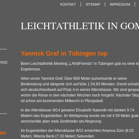
KONTAKT
SITEMAP
IMPRESSUM
LEICHTATHLETIK IN G
Yannick Graf in Tübingen top
ORDE
Beim Leichtathletik Meeting „LAV&Friends“ in Tübingen gab es viele to
Ergebnisse.
Allen voran Yannick Graf: Über 800 Meter pulverisierte er seine
Bestleistung und steigerte sich auf tolle 1.54,60 Minuten. Damit schiebt
sich deutschlandweit auf Platz 4 in seiner Altersklasse. Wir sind gespa
wohin die Reise in den nächsten Wochen noch hingeht. Nächster Sto
ist schon am kommenden Mittwoch in Pfungstadt.
In der Altersklasse W14 gewann Elisabeth Nawroth mit starken 9.74
Metern das Kugelstoßen. Im Weitsprung wurde sie mit 4.59 Meter gute 
verschenkte aber viele Zentimeter am Absprung.
Im Kugelstoßen der Altersklasse W15 erreichten Arianna Zürn (8.03
BEI
Meter), Milena Beck (7.33 Meter) Sekunden.