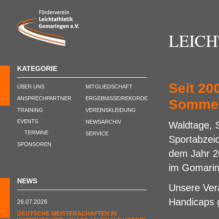
LEIC
KATEGORIE
Seit 20
ÜBER UNS
MITGLIEDSCHAFT
ANSPRECHPARTNER
ERGEBNISSE/REKORDE
Sommer
TRAINING
VEREINSKLEIDUNG
EVENTS
NEWSARCHIV
Waldtage, 
TERMINE
SERVICE
Sportabzeic
SPONSOREN
dem Jahr 20
im Gomari
NEWS
Unsere Ver
Handicaps 
26.07.2026
DEUTSCHE MEISTERSCHAFTEN IN