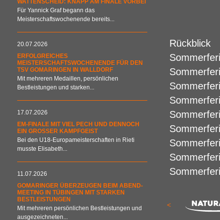
WATTENSCHEID: KNAPP AM FINALE VORBEI
Für Yannick Graf begann das
Meisterschaftswochenende bereits...
Rückblick
20.07.2026
Sommerfer
ERFOLGREICHES
MEISTERSCHAFTSWOCHENENDE FÜR DEN
TSV GOMARINGEN IN WALLDORF
Sommerfer
Mit mehreren Medaillen, persönlichen
Sommerfer
Bestleistungen und starken...
Sommerfer
17.07.2026
Sommerfer
EM-FINALE MIT VIEL PECH UND DENNOCH
Sommerfer
EIN GROSSER KAMPFGEIST
Bei den U18-Europameisterschaften in Rieti
Sommerfer
musste Elisabeth...
Sommerfer
Sommerfer
11.07.2026
GOMARINGER ÜBERZEUGEN BEIM ABEND-
MEETING IN TÜBINGEN MIT STARKEN
BESTLEISTUNGEN
<
Mit mehreren persönlichen Bestleistungen und
ausgezeichneten...