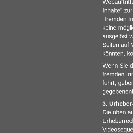
Webauftritt
Inhalte" zu
"fremden In
keine möglic
ausgelöst w
Seiten auf 
könnten, kon
Wenn Sie de
fremden Int
führt, gebe
gegebenenf
3. Urheber
Die oben au
Urheberrec
Videosequen