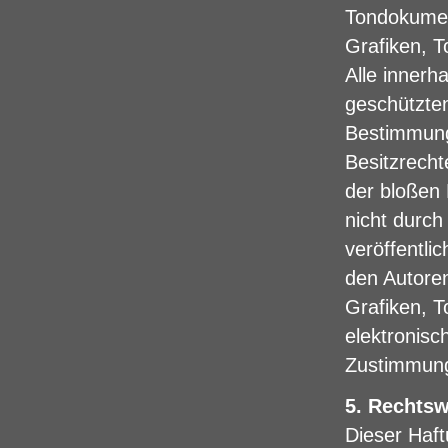
Tondokumen
Grafiken, 
Alle innerh
geschützte
Bestimmung
Besitzrecht
der bloßen 
nicht durch
veröffentlic
den Autoren
Grafiken, 
elektronisc
Zustimmung 
5. Rechts
Dieser Haft