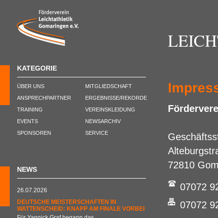
LEIC
KATEGORIE
Impres
ÜBER UNS
MITGLIEDSCHAFT
ANSPRECHPARTNER
ERGEBNISSE/REKORDE
Fördervere
TRAINING
VEREINSKLEIDUNG
EVENTS
NEWSARCHIV
SPONSOREN
SERVICE
Geschäftsst
Alteburgstr
72810 Gom
NEWS
07072 9
26.07.2026
DEUTSCHE MEISTERSCHAFTEN IN
07072 9
WATTENSCHEID: KNAPP AM FINALE VORBEI
Für Yannick Graf begann das