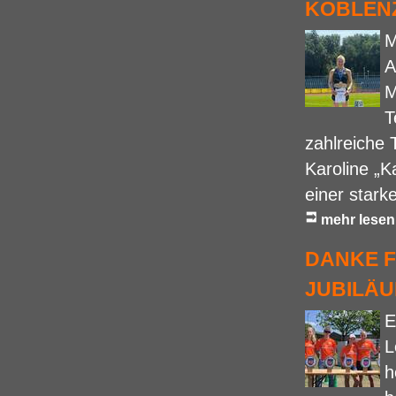
KOBLEN
M
A
M
T
zahlreiche 
Karoline „K
einer stark
mehr lesen
DANKE F
UBILÄU
E
L
h