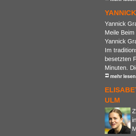
YANNICK
Yannick Gra
Meile Beim 
Yannick Gra
Im traditio
besetzten F
Minuten. Di
mehr lesen
ELISABE
ULM
Z
i
M