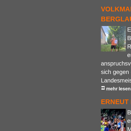
VOLKMAR
BERGLA
E
B
R
e
anspruchsvo
sich gegen 
Landesmeis
mehr lesen
ERNEUT 
B
e
M