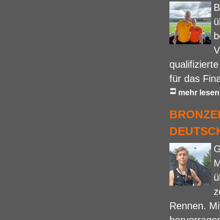
B
ü
b
V
qualifizier
für das Fin
mehr lesen
BRONZEM
DEUTSC
G
M
ü
z
Rennen. Mit