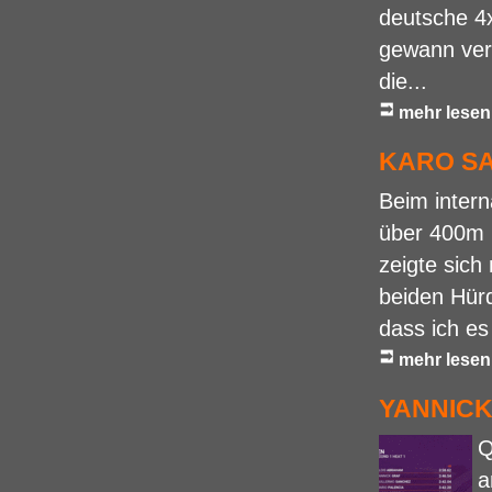
deutsche 4
gewann verd
die...
mehr lesen
KARO S
Beim intern
über 400m H
zeigte sich
beiden Hürd
dass ich es
mehr lesen
YANNICK 
Q
a