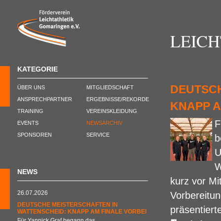
LEIC
KATEGORIE
DEUTSCH
ÜBER UNS
MITGLIEDSCHAFT
ANSPRECHPARTNER
ERGEBNISSE/REKORDE
KNAPP A
TRAINING
VEREINSKLEIDUNG
F
EVENTS
NEWSARCHIV
SPONSOREN
SERVICE
b
U
W
NEWS
kurz vor Mi
26.07.2026
Vorbereitu
DEUTSCHE MEISTERSCHAFTEN IN
präsentiert
WATTENSCHEID: KNAPP AM FINALE VORBEI
Für Yannick Graf begann das