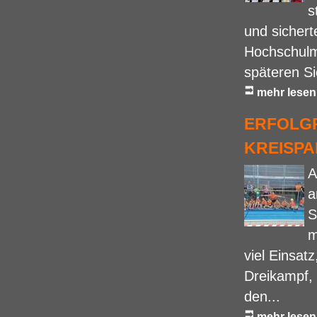
s
und sichert
Hochschulme
späteren Si
mehr lesen
ERFOLG
KREISPA
A
a
S
m
viel Einsat
Dreikampf, 
den...
mehr lesen