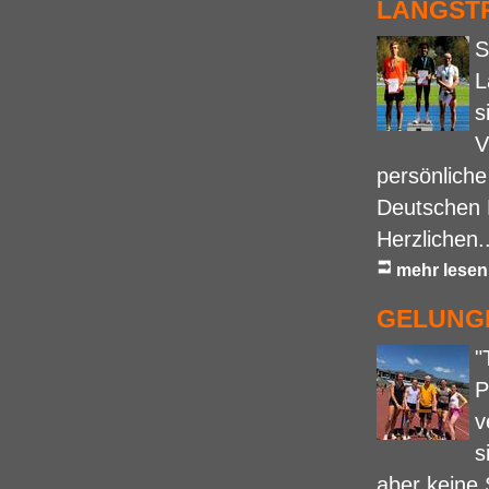
LANGST
S
L
s
V
persönliche 
Deutschen 
Herzlichen..
mehr lesen
GELUNGE
"
P
v
s
aber keine 