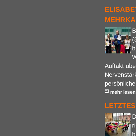
ELISABE
MEHRKA
B
(
b
W
Auftakt übe
Nervenstärk
persönliche.
mehr lesen
LETZTES
D
r
b