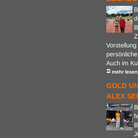
B
d
B
Z
Vorstellung
persönliche
Auch im Ku
mehr lesen
GOLD UN
ALEX S
B
f
B
J