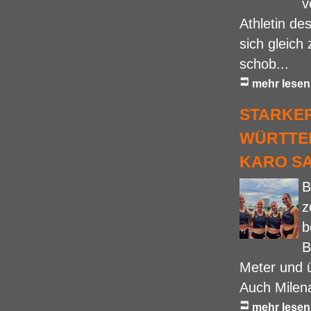
v
Athletin de
sich gleich
schob...
mehr lesen
STARKER
WÜRTTE
KARO S
B
z
b
B
Meter und 
Auch Milena
mehr lesen