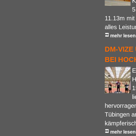
K
5
11.13m mit
alles Leistu
mehr lesen
DM-VIZE
BEI HO
E
H
1
l
hervorragen
Tübingen an
kämpferisch
mehr lesen