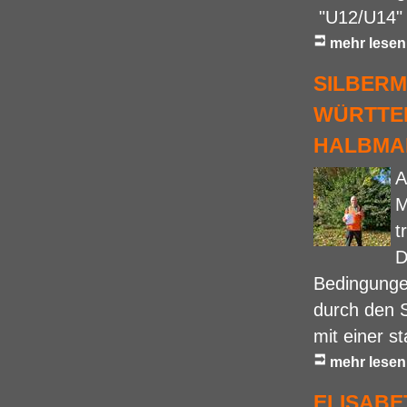
"U12/U14" 
mehr lesen
SILBERM
WÜRTTE
HALBMA
A
M
t
D
Bedingungen
durch den 
mit einer s
mehr lesen
ELISABE