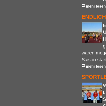
mehr lesen
ENDLICH
E
U
H
g
waren mega
Saison star
mehr lesen
SPORTL
W
u
S