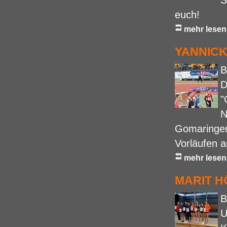
S
euch!
mehr lesen
YANNIC
B
D
"
N
Gomaringer 
Vorläufen a
mehr lesen
MARIT H
B
U