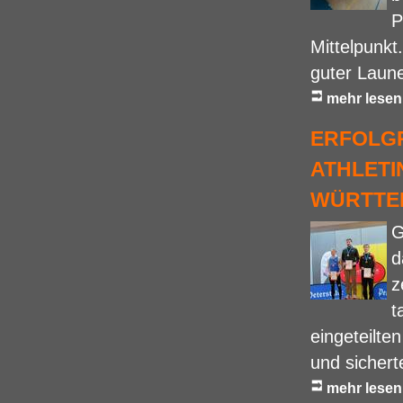
P
Mittelpunkt
guter Laune
mehr lesen
ERFOLG
ATHLETI
WÜRTTE
G
d
z
t
eingeteilte
und sichert
mehr lesen