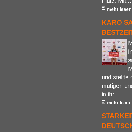
Platz. Mit...
mehr lesen
KARO SA
BESTZEI
M
i
s
M
und stellte
mutigen un
in ihr...
mehr lesen
STARKER
DEUTSC