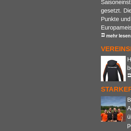
Saisoneinst
gesetzt. D
Punkte und 
Europameist
mehr lesen
VEREINS
H
b
STARKER
B
A
ü
p