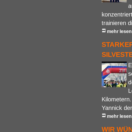
a
konzentrier
trainieren d
mehr lesen
STARKER
SILVEST
E
s
d
L
Kilometern.
Yannick den
mehr lesen
WIR WÜN