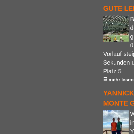
GUTE LE
B
d
g
ü
Vorlauf ste
Sekunden un
Platz 5...
mehr lesen
YANNICK
ONTE G
W
i
Y