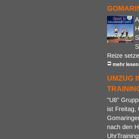
GOMARIN
A
H
S
S
Reize setze
mehr lesen
UMZUG I
TRAININ
"U8" Gruppe
ist Freitag
Gomaringen
nach den He
UhrTraining