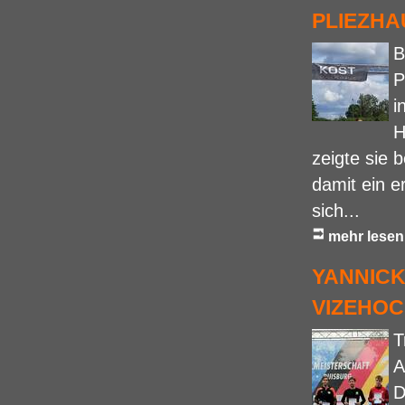
PLIEZH
B
P
i
H
zeigte sie 
damit ein e
sich...
mehr lesen
YANNICK
VIZEHO
T
A
D