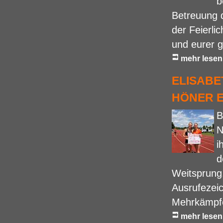
b
Betreuung 
der Feierli
und eurer g
mehr lesen
ELISABE
HÖNER 
B
N
i
d
Weitsprung.
Ausrufezeic
Mehrkämpfe
mehr lesen