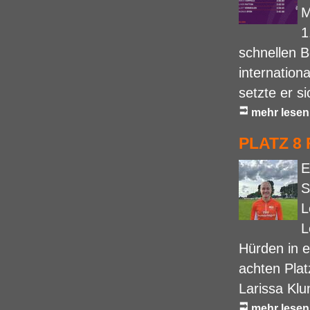
M
1
schnellen B
internation
setzte er sic
mehr lesen
PLATZ 8
E
S
L
L
Hürden in e
achten Plat
Larissa Klu
mehr lesen