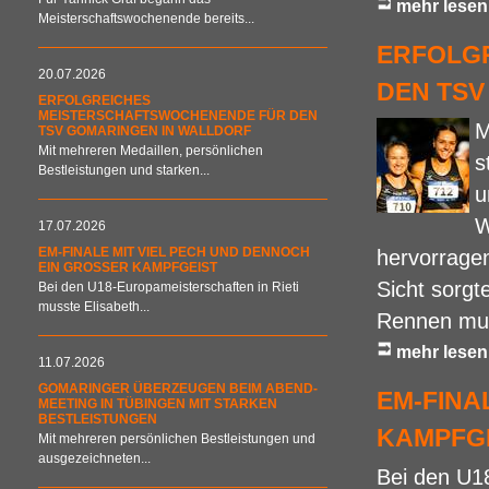
mehr lesen
Meisterschaftswochenende bereits...
ERFOLG
20.07.2026
DEN TSV
ERFOLGREICHES
MEISTERSCHAFTSWOCHENENDE FÜR DEN
M
TSV GOMARINGEN IN WALLDORF
Mit mehreren Medaillen, persönlichen
s
Bestleistungen und starken...
u
W
17.07.2026
EM-FINALE MIT VIEL PECH UND DENNOCH
hervorrage
EIN GROSSER KAMPFGEIST
Sicht sorgt
Bei den U18-Europameisterschaften in Rieti
musste Elisabeth...
Rennen muss
mehr lesen
11.07.2026
GOMARINGER ÜBERZEUGEN BEIM ABEND-
EM-FINA
MEETING IN TÜBINGEN MIT STARKEN
BESTLEISTUNGEN
AMPFGE
Mit mehreren persönlichen Bestleistungen und
ausgezeichneten...
Bei den U18