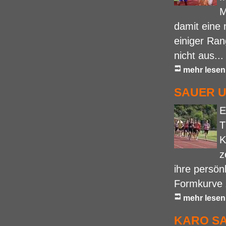
M
damit eine 
einiger Ran
nicht aus...
mehr lesen
SAUER U
E
T
K
z
ihre persön
Formkurve 
mehr lesen
KARO SA