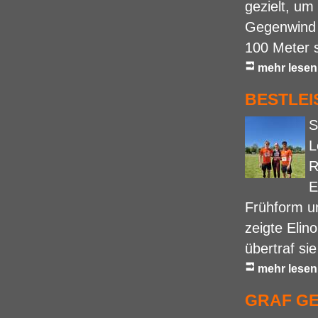
gezielt, um
Gegenwind u
100 Meter 
mehr lesen
BESTLEI
S
L
R
E
Frühform un
zeigte Elin
übertraf sie
mehr lesen
GRAF GE