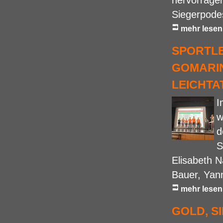
hervorragen
Siegerpodes
mehr lesen
SPORTLE
GOMARIN
LEICHTA
I
w
d
S
Elisabeth N
Bauer, Yann
mehr lesen
GOLD, S