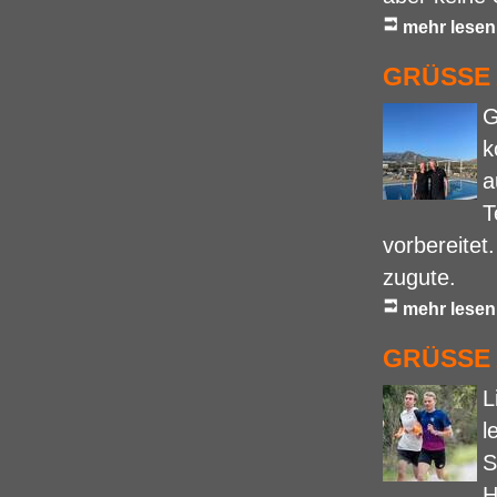
mehr lesen
GRÜSSE 
G
k
a
T
vorbereite
zugute.
mehr lesen
GRÜSSE A
L
l
S
H